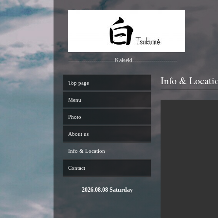
------------------------Kaiseki-----------------------
Info & Locati
Top page
Menu
Photo
About us
Info & Location
Contact
2026.08.08 Saturday