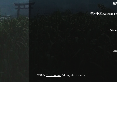
駐
平均予算(Average pri
Direc
Add
©2026
白 Tsukumo
. All Rights Reserved.